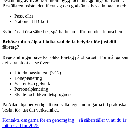
beställning av ID06-kort inom bygg- och anläggningsbranschen.
Beställaren måste identifiera sig och godkänna beställningen med:
Pass, eller
Nationellt ID-kort
Syftet är att öka säkerhet, spårbarhet och förtroende i branschen.
Behöver du hjälp att tolka vad detta betyder för just ditt
företag?
Regeländringar påverkar olika företag på olika sätt. För många kan
det vara klokt att se över:
Utdelningsstrategi (3:12)
Löneplanering
Val av K-regelverk
Personalplanering
Skatte- och likviditetsprognoser
På Adact hjälper vi dig att översätta regeländringarna till praktiska
beslut för just din verksamhet.
Kontakta oss gärna för en genomgång – så säkerställer vi att du är
rätt rustad för 2026.