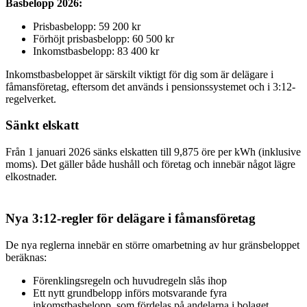
Basbelopp 2026:
Prisbasbelopp: 59 200 kr
Förhöjt prisbasbelopp: 60 500 kr
Inkomstbasbelopp: 83 400 kr
Inkomstbasbeloppet är särskilt viktigt för dig som är delägare i
fåmansföretag, eftersom det används i pensionssystemet och i 3:12-
regelverket.
Sänkt elskatt
Från 1 januari 2026 sänks elskatten till 9,875 öre per kWh (inklusive
moms). Det gäller både hushåll och företag och innebär något lägre
elkostnader.
Nya 3:12-regler för delägare i fåmansföretag
De nya reglerna innebär en större omarbetning av hur gränsbeloppet
beräknas:
Förenklingsregeln och huvudregeln slås ihop
Ett nytt grundbelopp införs motsvarande fyra
inkomstbasbelopp, som fördelas på andelarna i bolaget