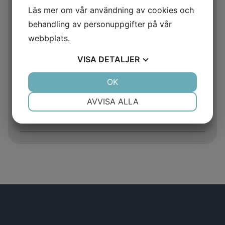
Läs mer om vår användning av cookies och
2025
behandling av personuppgifter på vår
webbplats.
2024
VISA
DETALJER
2023
JA
NEJ
OK
JA
NEJ
2022
NÖDVÄNDIG
INSTÄLLNINGAR
AVVISA ALLA
2021
JA
NEJ
JA
NEJ
MARKNADSFÖRING
STATISTIK