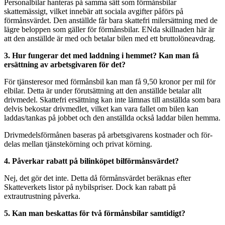
Personalbilar hanteras på samma sätt som förmånsbilar
skattemässigt, vilket innebär att sociala avgifter påförs på
förmånsvärdet. Den anställde får bara skattefri milersättning med de
lägre beloppen som gäller för förmåns­bilar. ENda skillnaden här är
att den anställde är med och betalar bilen med ett bruttolöneavdrag.
3. Hur fungerar det med laddning i hemmet? Kan man få
ersättning av arbetsgivaren för det?
För tjänsteresor med förmånsbil kan man få 9,50 kronor per mil för
elbilar. Detta är under förutsättning att den anställde betalar allt
drivmedel. Skattefri ersättning kan inte lämnas till anställda som bara
delvis bekostar drivmedlet, vilket kan vara fallet om bilen kan
laddas/tankas på jobbet och den anställda också laddar bilen hemma.
Drivmedelsförmånen baseras på arbetsgivarens kostnader och för­
delas mellan tjänstekörning och privat körning.
4. Påverkar rabatt på bilinköpet bil­förmånsvärdet?
Nej, det gör det inte. Detta då förmånsvärdet beräknas efter
Skatteverkets listor på nybilspriser. Dock kan rabatt på
extrautrustning påverka.
5. Kan man beskattas för två för­månsbilar samtidigt?