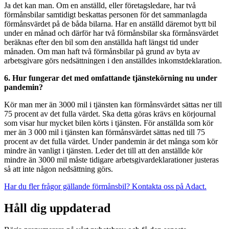
Ja det kan man. Om en anställd, eller företagsle­dare, har två
förmånsbilar samtidigt beskattas personen för det sammanlagda
förmånsvärdet på de båda bilarna. Har en anställd däremot bytt bil
under en månad och därför har två förmånsbilar ska förmånsvärdet
beräknas efter den bil som den anställda haft längst tid under
månaden. Om man haft två förmånsbilar på grund av byta av
arbetsgivare görs nedsättningen i den anställdes inkomstdeklaration.
6. Hur fungerar det med omfattande tjänstekörning nu under
pandemin?
Kör man mer än 3000 mil i tjänsten kan förmånsvärdet sättas ner till
75 procent av det fulla värdet. Ska detta göras krävs en körjournal
som visar hur mycket bilen körts i tjänsten. För anställda som kör
mer än 3 000 mil i tjänsten kan förmånsvärdet sättas ned till 75
procent av det fulla värdet. Under pandemin är det många som kör
mindre än vanligt i tjänsten. Leder det till att den anställde kör
mindre än 3000 mil måste tidigare arbetsgivardeklarationer justeras
så att inte någon nedsättning görs.
Har du fler frågor gällande förmånsbil? Kontakta oss på Adact.
Håll dig uppdaterad