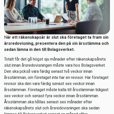
N
är ett räkenskapsår är slut ska företaget ta fram sin
årsredovisning, presentera den på sin årsstämma och
sedan lämna in den till Bolagsverket.
Totalt får det gå högst sju månader efter räkenskapsårets
slut innan årsredovisningen måste vara hos Bolagsverket.
Den ska pckså vara färdig senast två veckor innan
årsstämman, om företaget inte har en revisor. Har företaget
revisor ska den vara färdig senast sex veckor innan
årsstämman. Företaget måste kalla till årsstämman tidigast
sex veckor och senast fyra veckor innan årsstämman.
Årsstämman ska hållas senast sex månader efter
räkenskapsårets slut och årsredovisningen ska sedan