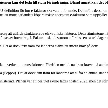
nom kan det leda till stora förändringar. Bland annat kan det bli
U-definition för hur e-fakturor ska vara utformade. Det införs dessutom e
tta att mottagarlandets köpare måste acceptera e-fakturor som uppfyller E
retag att utfärda strukturerade elektroniska fakturor. Detta åtminstone 
attas av huvudregel. Fakturan ska dessutom utfärdas senast två dagar eft
Det är dock fritt fram för länderna själva att införa krav på detta.
 Skatteverket om transaktionen. Fördelen med detta är att kravet på att 
(Peppol). Det är dock fritt fram för länderna att tillåta en annan sta
nisterråd. Planen var att beslutet skulle fattas hösten 2023, men det står 