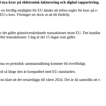
 nya krav på elektronisk fakturering och digital rapportering.
n frivillig möjlighet för EU-länder att införa regler för krav på e-
U:s krav. Förslaget ser dock ut att bli fördröjt.
när det gäller gränsöverskridande transaktioner inom EU. Det handlar
er transaktionen. I dag är det 15 dagar som gäller.
lämna en periodisk sammanställning kommer bli överflödigt.
ndard så länge den är kompatibel med EU-standarden.
nu klart att det senareläggs till våren 2024. Det är då sannolikt att e-