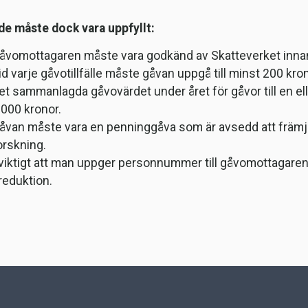
.
de måste dock vara uppfyllt:
åvomottagaren måste vara godkänd av Skatteverket inna
id varje gåvotillfälle måste gåvan uppgå till minst 200 kr
et sammanlagda gåvovärdet under året för gåvor till en el
 000 kronor.
åvan måste vara en penninggåva som är avsedd att främja
orskning.
 viktigt att man uppger personnummer till gåvomottagaren 
reduktion.