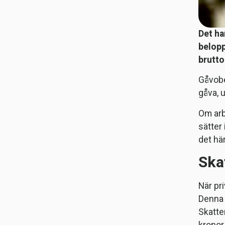
Det ha
belopp
brutto
Gåvobe
gåva, 
Om arb
sätter
det här
Ska
När pr
Denna 
Skatte