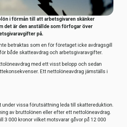
lön i förmån till att arbetsgivaren skänker
som det är den anställde som förfogar över
tsgivaravgifter på.
nte betraktas som en för företaget icke avdragsgill
 för både skatteavdrag och arbetsgivaravgifter.
nettolöneavdrag med ett visst belopp och sedan
attekonsekvenser. Ett nettolöneavdrag jämställs i
under vissa förutsättning leda till skattereduktion.
ing av bruttolönen eller efter ett nettolöneavdrag.
ll 3 000 kronor vilket motsvarar gåvor på 12 000