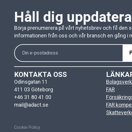
Håll dig uppdater
Börja prenumerera på vårt nyhetsbrev och få den 
informationen från oss och vår bransch en gång i
KONTAKTA OSS
LÄNKA
Odinsgatan 11
Bolagsverk
411 03 Göteborg
FAR
+46 31 80 41 00
Försäkrin
mail@adact.se
FAR kompe
Skatteverk
Cookie Policy