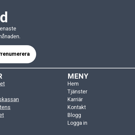
ad
senaste
 månaden.
R
MENY
et
Hem
Tjänster
gskassan
Karriär
tens
Kontakt
et
Blogg
Logga in