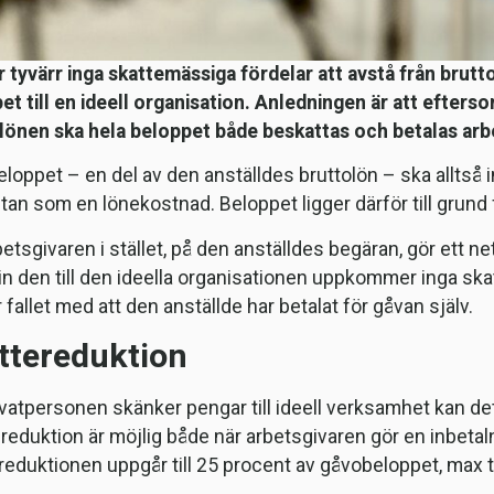
r tyvärr inga skattemässiga fördelar att avstå från brutto
et till en ideell organisation. Anledningen är att efter
lönen ska hela beloppet både beskattas och betalas arbe
loppet – en del av den anställdes bruttolön – ska alltså i
utan som en lönekostnad. Beloppet ligger därför till grund
etsgivaren i stället, på den anställdes begäran, gör ett 
 in den till den ideella organisationen uppkommer inga sk
 fallet med att den anställde har betalat för gåvan själv.
ttereduktion
ivatpersonen skänker pengar till ideell verksamhet kan det 
reduktion är möjlig både när arbetsgivaren gör en inbetaln
reduktionen uppgår till 25 procent av gåvobeloppet, max ti