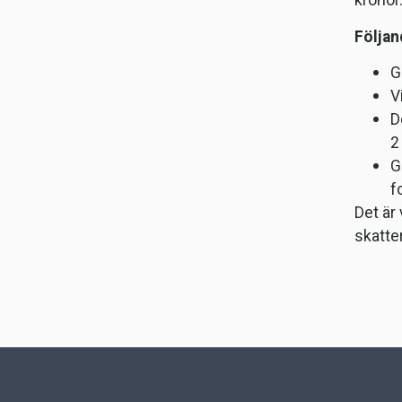
kronor
Följan
G
V
D
2
G
f
Det är
skatte