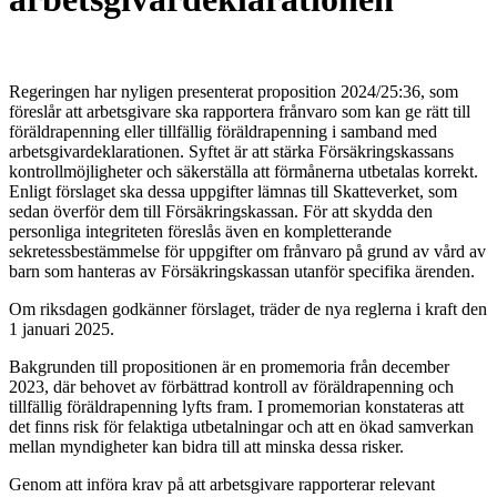
Regeringen har nyligen presenterat proposition 2024/25:36, som
föreslår att arbetsgivare ska rapportera frånvaro som kan ge rätt till
föräldrapenning eller tillfällig föräldrapenning i samband med
arbetsgivardeklarationen. Syftet är att stärka Försäkringskassans
kontrollmöjligheter och säkerställa att förmånerna utbetalas korrekt.
Enligt förslaget ska dessa uppgifter lämnas till Skatteverket, som
sedan överför dem till Försäkringskassan. För att skydda den
personliga integriteten föreslås även en kompletterande
sekretessbestämmelse för uppgifter om frånvaro på grund av vård av
barn som hanteras av Försäkringskassan utanför specifika ärenden.
Om riksdagen godkänner förslaget, träder de nya reglerna i kraft den
1 januari 2025.
Bakgrunden till propositionen är en promemoria från december
2023, där behovet av förbättrad kontroll av föräldrapenning och
tillfällig föräldrapenning lyfts fram. I promemorian konstateras att
det finns risk för felaktiga utbetalningar och att en ökad samverkan
mellan myndigheter kan bidra till att minska dessa risker.
Genom att införa krav på att arbetsgivare rapporterar relevant