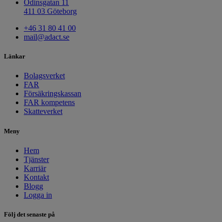
Odinsgatan 11
411 03 Göteborg
+46 31 80 41 00
mail@adact.se
Länkar
Bolagsverket
FAR
Försäkringskassan
FAR kompetens
Skatteverket
Meny
Hem
Tjänster
Karriär
Kontakt
Blogg
Logga in
Följ det senaste på