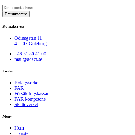
Kontakta oss
Odinsgatan 11
411 03 Göteborg
+46 31 80 41 00
mail@adact.se
Länkar
Bolagsverket
FAR
Försäkringskassan
FAR kompetens
Skatteverket
Meny
Hem
Tjänster