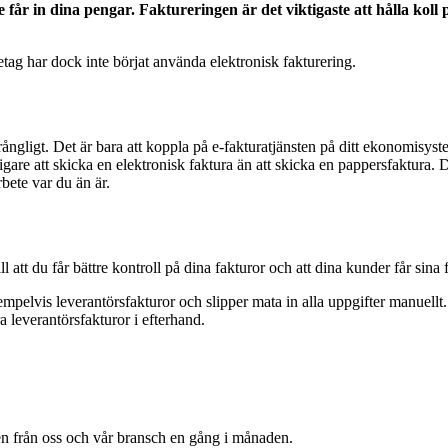
 får in dina pengar. Faktureringen är det viktigaste att hålla koll 
etag har dock inte börjat använda elektronisk fakturering.
ångligt. Det är bara att koppla på e-fakturatjänsten på ditt ekonomisys
ligare att skicka en elektronisk faktura än att skicka en pappersfaktura.
rbete var du än är.
 att du får bättre kontroll på dina fakturor och att dina kunder får sina 
pelvis leverantörsfakturor och slipper mata in alla uppgifter manuellt.
a leverantörsfakturor i efterhand.
en från oss och vår bransch en gång i månaden.