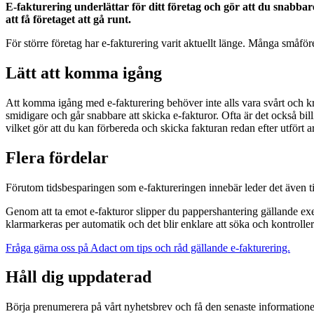
E-fakturering underlättar för ditt företag och gör att du snabbare
att få företaget att gå runt.
För större företag har e-fakturering varit aktuellt länge. Många småför
Lätt att komma igång
Att komma igång med e-fakturering behöver inte alls vara svårt och kr
smidigare och går snabbare att skicka e-fakturor. Ofta är det också bil
vilket gör att du kan förbereda och skicka fakturan redan efter utfört a
Flera fördelar
Förutom tidsbesparingen som e-faktureringen innebär leder det även till
Genom att ta emot e-fakturor slipper du pappershantering gällande exem
klarmarkeras per automatik och det blir enklare att söka och kontroller
Fråga gärna oss på Adact om tips och råd gällande e-fakturering.
Håll dig uppdaterad
Börja prenumerera på vårt nyhetsbrev och få den senaste information