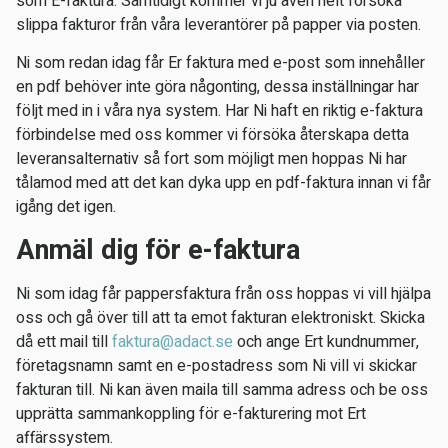
som E-faktura. Samtidigt kommer vi ju även helt försöka
slippa fakturor från våra leverantörer på papper via posten.
Ni som redan idag får Er faktura med e-post som innehåller
en pdf behöver inte göra någonting, dessa inställningar har
följt med in i våra nya system. Har Ni haft en riktig e-faktura
förbindelse med oss kommer vi försöka återskapa detta
leveransalternativ så fort som möjligt men hoppas Ni har
tålamod med att det kan dyka upp en pdf-faktura innan vi får
igång det igen.
Anmäl dig för e-faktura
Ni som idag får pappersfaktura från oss hoppas vi vill hjälpa
oss och gå över till att ta emot fakturan elektroniskt. Skicka
då ett mail till
faktura@adact.se
och ange Ert kundnummer,
företagsnamn samt en e-postadress som Ni vill vi skickar
fakturan till. Ni kan även maila till samma adress och be oss
upprätta sammankoppling för e-fakturering mot Ert
affärssystem.