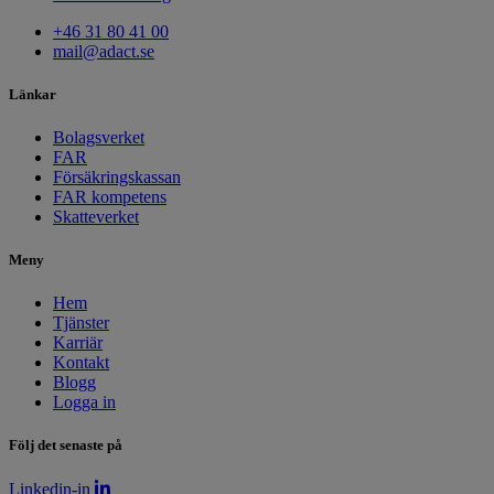
+46 31 80 41 00
mail@adact.se
Länkar
Bolagsverket
FAR
Försäkringskassan
FAR kompetens
Skatteverket
Meny
Hem
Tjänster
Karriär
Kontakt
Blogg
Logga in
Följ det senaste på
Linkedin-in