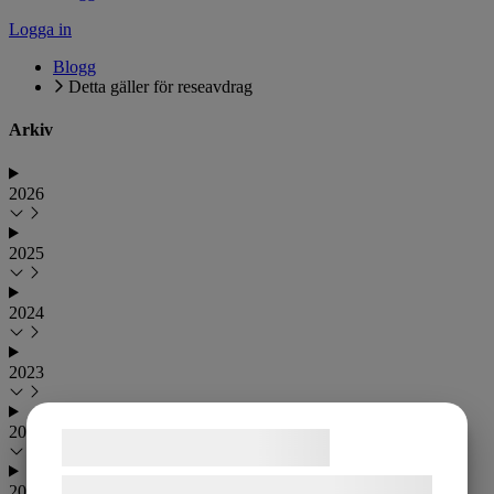
Logga in
Blogg
Detta gäller för reseavdrag
Arkiv
2026
2025
2024
2023
2022
Samtykke til cookies
Vi og vores samarbejdspartnere bruger
2021