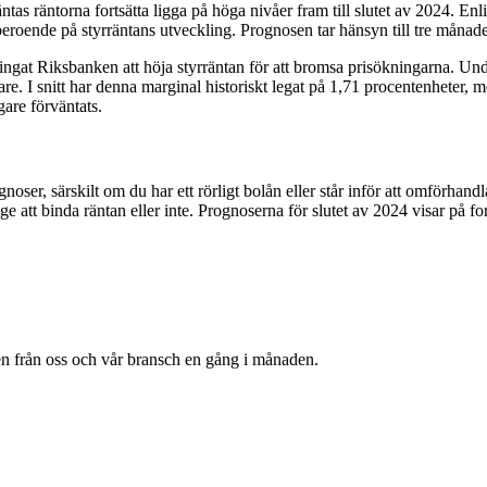
tas räntorna fortsätta ligga på höga nivåer fram till slutet av 2024. E
eroende på styrräntans utveckling. Prognosen tar hänsyn till tre månade
ingat Riksbanken att höja styrräntan för att bromsa prisökningarna. U
gare. I snitt har denna marginal historiskt legat på 1,71 procentenheter,
gare förväntats.
oser, särskilt om du har ett rörligt bolån eller står inför att omförhand
e att binda räntan eller inte. Prognoserna för slutet av 2024 visar på for
en från oss och vår bransch en gång i månaden.