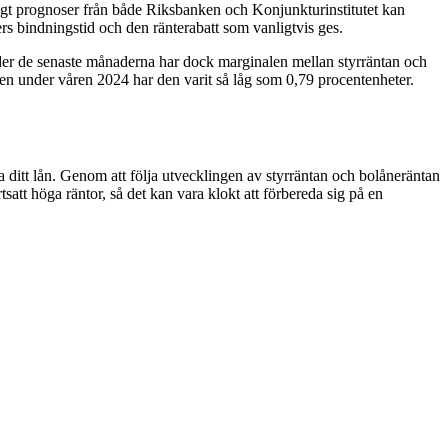
nligt prognoser från både Riksbanken och Konjunkturinstitutet kan
rs bindningstid och den ränterabatt som vanligtvis ges.
nder de senaste månaderna har dock marginalen mellan styrräntan och
 men under våren 2024 har den varit så låg som 0,79 procentenheter.
la ditt lån. Genom att följa utvecklingen av styrräntan och bolåneräntan
tsatt höga räntor, så det kan vara klokt att förbereda sig på en