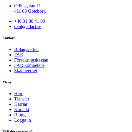
Odinsgatan 11
411 03 Göteborg
+46 31 80 41 00
mail@adact.se
Länkar
Bolagsverket
FAR
Försäkringskassan
FAR kompetens
Skatteverket
Meny
Hem
Tjänster
Karriär
Kontakt
Blogg
Logga in
Följ det senaste på