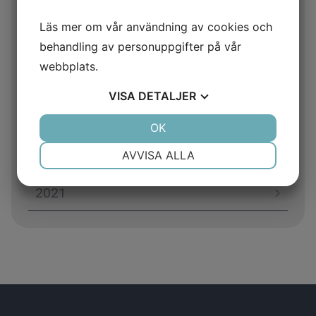
2026
Läs mer om vår användning av cookies och
behandling av personuppgifter på vår
2025
webbplats.
2024
VISA
DETALJER
2023
JA
NEJ
OK
JA
NEJ
NÖDVÄNDIG
INSTÄLLNINGAR
AVVISA ALLA
2022
JA
NEJ
JA
NEJ
2021
MARKNADSFÖRING
STATISTIK