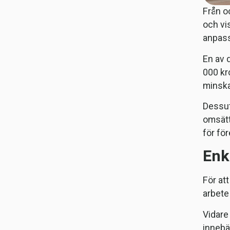
Från o
och vi
anpassa
En av 
000 kr
minska
Dessut
omsätt
för fö
Enk
För att
arbete
Vidare
innebä