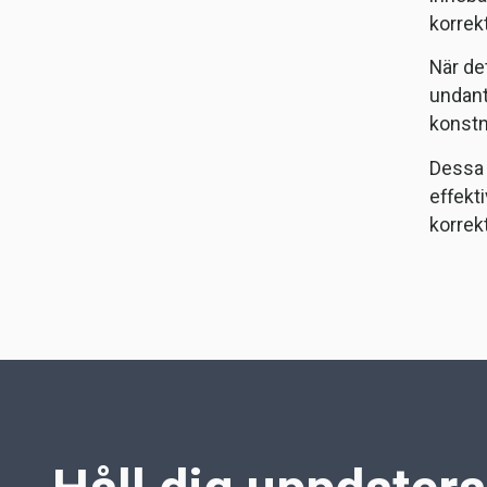
korrek
När de
undant
konstnä
Dessa 
effekt
korrek