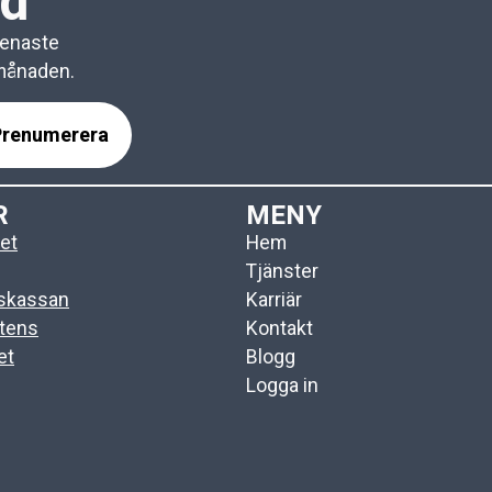
ad
senaste
 månaden.
R
MENY
et
Hem
Tjänster
gskassan
Karriär
tens
Kontakt
et
Blogg
Logga in