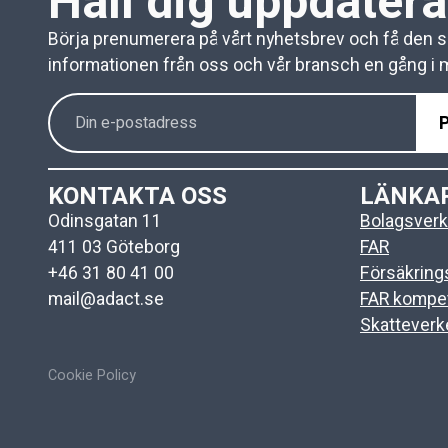
Håll dig uppdater
Börja prenumerera på vårt nyhetsbrev och få den 
informationen från oss och vår bransch en gång i
KONTAKTA OSS
LÄNKA
Odinsgatan 11
Bolagsverk
411 03 Göteborg
FAR
+46 31 80 41 00
Försäkrin
mail@adact.se
FAR kompe
Skatteverk
Cookie Policy