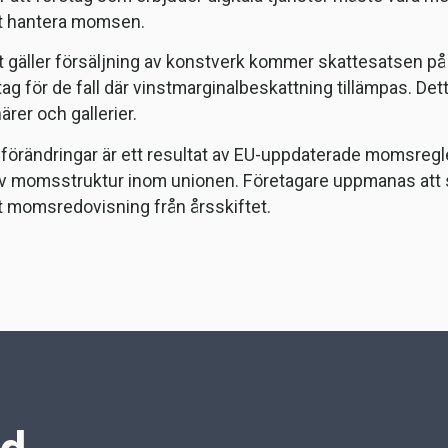
t hantera momsen.
t gäller försäljning av konstverk kommer skattesatsen på 1
ag för de fall där vinstmarginalbeskattning tillämpas. De
rer och gallerier.
förändringar är ett resultat av EU-uppdaterade momsregler 
iv momsstruktur inom unionen. Företagare uppmanas att sätt
t momsredovisning från årsskiftet.