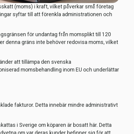
skatt (moms) i kraft, vilket påverkar små företag
gar syftar till att förenkla administrationen och
gsgränsen för undantag från momsplikt till 120
er denna gräns inte behöver redovisa moms, vilket
änder att tillämpa den svenska
moniserad momsbehandling inom EU och underlättar
enklade fakturor. Detta innebär mindre administrativt
kattas i Sverige om köparen är bosatt här. Detta
edvetna om var deras kunder befinner sig för att