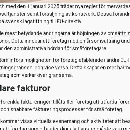
ch med den 1 januari 2025 träder nya regler för mervärdes
ssa tjänster samt försäljning av konstverk. Dessa förändrin
 svensk lagstiftning till EU-direktiv.
de mest betydande ändringarna är höjningen av omsättnin
onor. Detta innebär att företag med en årsomsättning und
r den administrativa bördan för småföretagare.
om införs möjligheten för företag etablerade i andra EU-l
ningsgränsen, och vice versa. Detta skapar en mer har
retag som verkar över gränserna.
lare fakturor
 förenkla faktureringen tillåts fler företag att utfärda för
 och snabbare faktureringsprocesser för små företag.
 kommer vissa virtuella evenemang och aktiviteter att bes
r att företag som erbjuder digitala tjänster måste vara m