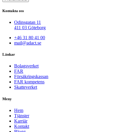
Kontakta oss
Odinsgatan 11
411 03 Göteborg
+46 31 80 41 00
mail@adact.se
Länkar
Bolagsverket
FAR
Försäkringskassan
FAR kompetens
Skatteverket
Meny
Hem
Tjänster
Karriär
Kontakt
Blogg