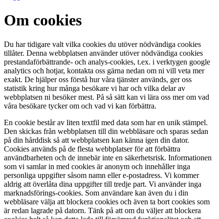
Om cookies
Du har tidigare valt vilka cookies du utöver nödvändiga cookies
tillåter. Denna webbplatsen använder utöver nödvändiga cookies
prestandaförbättrande- och analys-cookies, t.ex. i verktygen google
analytics och hotjar, kontakta oss gärna nedan om ni vill veta mer
exakt. De hjälper oss förstå hur våra tjänster används, ger oss
statistik kring hur många besökare vi har och vilka delar av
webbplatsen ni besöker mest. På så sätt kan vi lära oss mer om vad
våra besökare tycker om och vad vi kan förbättra.
En cookie består av liten textfil med data som har en unik stämpel.
Den skickas från webbplatsen till din webbläsare och sparas sedan
på din hårddisk så att webbplatsen kan känna igen din dator.
Cookies används på de flesta webbplatser för att förbättra
användbarheten och de innebär inte en säkerhetsrisk. Informationen
som vi samlar in med cookies är anonym och innehåller inga
personliga uppgifter såsom namn eller e-postadress. Vi kommer
aldrig att överlåta dina uppgifter till tredje part. Vi använder inga
marknadsförings-cookies. Som användare kan även du i din
webbläsare välja att blockera cookies och även ta bort cookies som
är redan lagrade på datorn. Tänk på att om du väljer att blockera